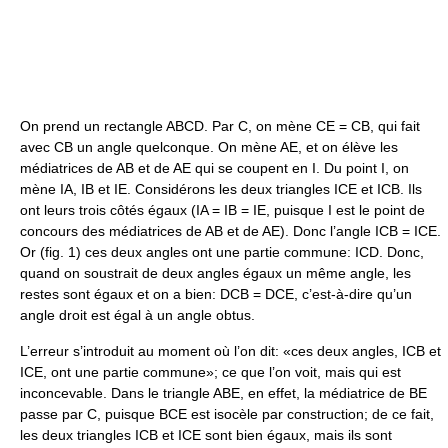
On prend un rectangle ABCD. Par C, on mène CE = CB, qui fait
avec CB un angle quelconque. On mène AE, et on élève les
médiatrices de AB et de AE qui se coupent en I. Du point I, on
mène IA, IB et IE. Considérons les deux triangles ICE et ICB. Ils
ont leurs trois côtés égaux (IA = IB = IE, puisque I est le point de
concours des médiatrices de AB et de AE). Donc l’angle ICB = ICE.
Or (fig. 1) ces deux angles ont une partie commune: ICD. Donc,
quand on soustrait de deux angles égaux un même angle, les
restes sont égaux et on a bien: DCB = DCE, c’est-à-dire qu’un
angle droit est égal à un angle obtus.
L’erreur s’introduit au moment où l’on dit: «ces deux angles, ICB et
ICE, ont une partie commune»; ce que l’on voit, mais qui est
inconcevable. Dans le triangle ABE, en effet, la médiatrice de BE
passe par C, puisque BCE est isocèle par construction; de ce fait,
les deux triangles ICB et ICE sont bien égaux, mais ils sont