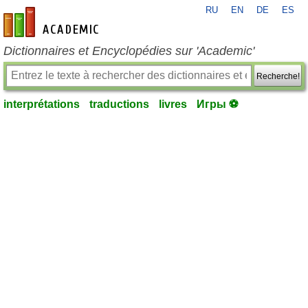
RU
EN
DE
ES
fr-academic.com
Dictionnaires et Encyclopédies sur 'Academic'
Recherche!
interprétations
traductions
livres
Игры ⚽