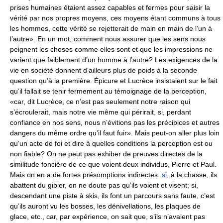
prises humaines étaient assez capables et fermes pour saisir la
vérité par nos propres moyens, ces moyens étant communs à tous
les hommes, cette vérité se rejetterait de main en main de l’un à
l’autre». En un mot, comment nous assurer que les sens nous
peignent les choses comme elles sont et que les impressions ne
varient que faiblement d’un homme à l’autre? Les exigences de la
vie en société donnent d’ailleurs plus de poids à la seconde
question qu’à la première. Épicure et Lucrèce insistaient sur le fait
qu’il fallait se tenir fermement au témoignage de la perception,
«car, dit Lucrèce, ce n’est pas seulement notre raison qui
s’écroulerait, mais notre vie même qui périrait, si, perdant
confiance en nos sens, nous n’évitions pas les précipices et autres
dangers du même ordre qu’il faut fuir». Mais peut-on aller plus loin
qu’un acte de foi et dire à quelles conditions la perception est ou
non fiable? On ne peut pas exhiber de preuves directes de la
similitude foncière de ce que voient deux individus, Pierre et Paul.
Mais on en a de fortes présomptions indirectes:
si
, à la chasse, ils
abattent du gibier, on ne doute pas qu’ils voient et visent; si,
descendant une piste à skis, ils font un parcours sans faute, c’est
qu’ils auront vu les bosses, les dénivellations, les plaques de
glace, etc., car, par expérience, on sait que, s’ils n’avaient pas